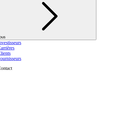
ous
nvestisseurs
arrières
lients
ournisseurs
ontact