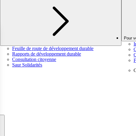
Pour v
I
Feuille de route de développement durable
C
Rapports de développement durable
C
Consultation citoyenne
F
Saur Solidarités
C