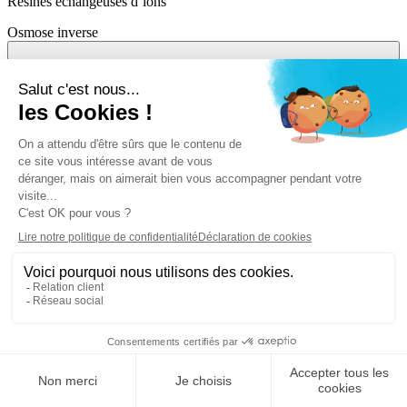
Résines échangeuses d’ions
Osmose inverse
Qu'est-ce que CarboPlus® ?
Une technologie brevetée de Saur utilisant du charbon actif fluidisé