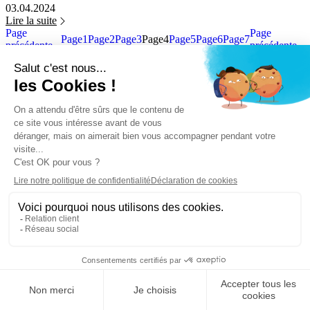
03.04.2024
Lire la suite
Page
Page
Page
1
Page
2
Page
3
Page
4
Page
5
Page
6
Page
7
précédente
précédente
Suivez-nous
Voir la page
Linkedin
Voir la page